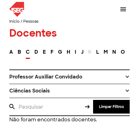
Início
/
Pessoas
Docentes
A
B
C
D
E
F
G
H
I
J
K
L
M
N
O
P
Professor Auxiliar Convidado
Ciências Sociais
Limpar Filtros
Não foram encontrados docentes.