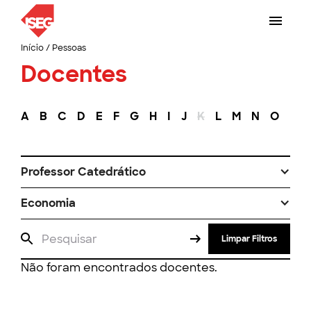
Início
/
Pessoas
Docentes
A
B
C
D
E
F
G
H
I
J
K
L
M
N
O
P
Professor Catedrático
Economia
Limpar Filtros
Não foram encontrados docentes.