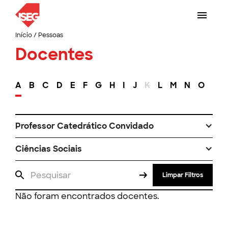
Início
/
Pessoas
Docentes
A
B
C
D
E
F
G
H
I
J
K
L
M
N
O
P
Professor Catedrático Convidado
Ciências Sociais
Limpar Filtros
Não foram encontrados docentes.