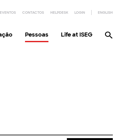
EVENTOS
CONTACTOS
HELPDESK
LOGIN
ENGLISH
gação
Pessoas
Life at ISEG