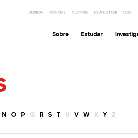
ULISBOA
NOTÍCIAS
CLIPPING
NEWSLETTER
LOJA
Sobre
Estudar
Investi
s
N
O
P
Q
R
S
T
U
V
W
X
Y
Z