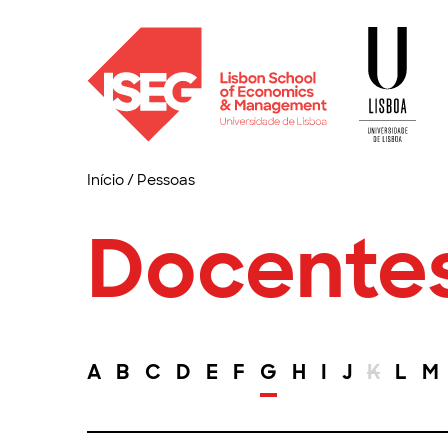
Início
/
Pessoas
Docente
A
B
C
D
E
F
G
H
I
J
K
L
M