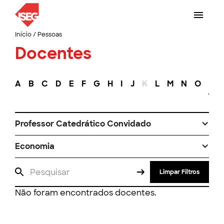
Início
/
Pessoas
Docentes
A
B
C
D
E
F
G
H
I
J
K
L
M
N
O
P
Professor Catedrático Convidado
Economia
Limpar Filtros
Não foram encontrados docentes.