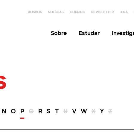
ULISBOA
NOTÍCIAS
CLIPPING
NEWSLETTER
LOJA
Sobre
Estudar
Investi
s
N
O
P
Q
R
S
T
U
V
W
X
Y
Z