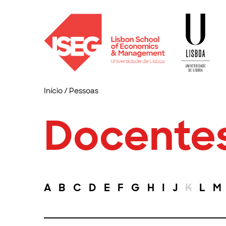
Início
/
Pessoas
Docente
A
B
C
D
E
F
G
H
I
J
K
L
M