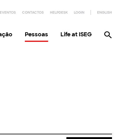
EVENTOS
CONTACTOS
HELPDESK
LOGIN
ENGLISH
gação
Pessoas
Life at ISEG