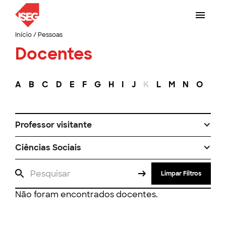
Início
/
Pessoas
Docentes
A
B
C
D
E
F
G
H
I
J
K
L
M
N
O
P
Professor visitante
Ciências Sociais
Limpar Filtros
Não foram encontrados docentes.