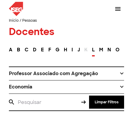
Início
/
Pessoas
Docentes
A
B
C
D
E
F
G
H
I
J
K
L
M
N
O
P
Professor Associado com Agregação
Economia
Limpar Filtros