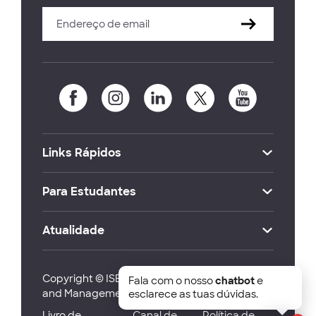
Links Rápidos
Para Estudantes
Atualidade
Copyright © ISEG Lisbon School of Economics
Fala com o nosso
chatbot
e
and Management 2026
esclarece as tuas dúvidas.
Livro de
Canal de
Política de