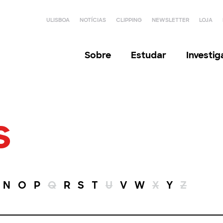
ULISBOA
NOTÍCIAS
CLIPPING
NEWSLETTER
LOJA
Sobre
Estudar
Investi
s
N
O
P
Q
R
S
T
U
V
W
X
Y
Z