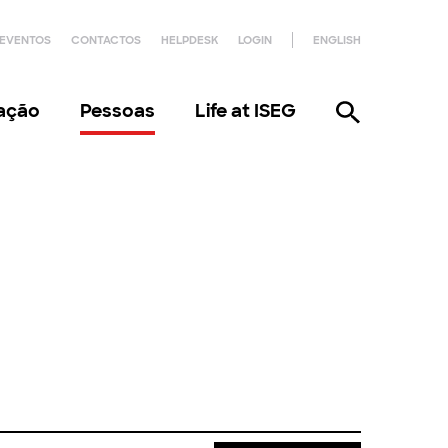
EVENTOS
CONTACTOS
HELPDESK
LOGIN
ENGLISH
gação
Pessoas
Life at ISEG