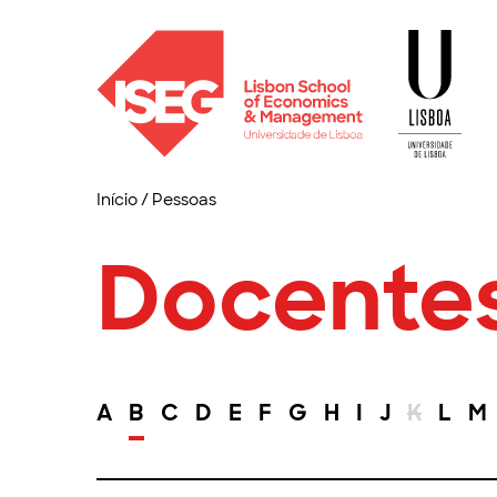
Início
/
Pessoas
Docente
A
B
C
D
E
F
G
H
I
J
K
L
M