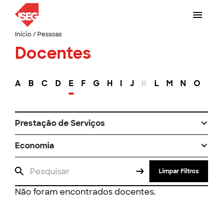
Início
/
Pessoas
Docentes
A
B
C
D
E
F
G
H
I
J
K
L
M
N
O
P
Prestação de Serviços
Economia
Limpar Filtros
Não foram encontrados docentes.