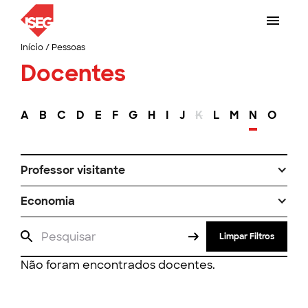
Início
/
Pessoas
Docentes
A
B
C
D
E
F
G
H
I
J
K
L
M
N
O
P
Professor visitante
Economia
Limpar Filtros
Não foram encontrados docentes.