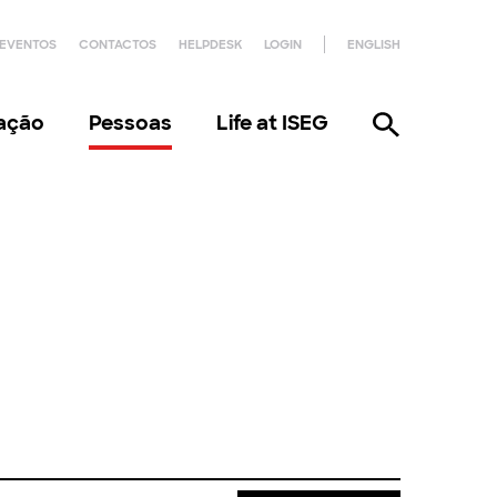
EVENTOS
CONTACTOS
HELPDESK
LOGIN
ENGLISH
gação
Pessoas
Life at ISEG