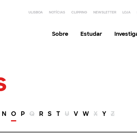
ULISBOA
NOTÍCIAS
CLIPPING
NEWSLETTER
LOJA
Sobre
Estudar
Investi
s
N
O
P
Q
R
S
T
U
V
W
X
Y
Z