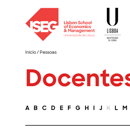
Início
/
Pessoas
Docente
A
B
C
D
E
F
G
H
I
J
K
L
M