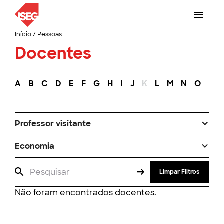
Início
/
Pessoas
Docentes
A
B
C
D
E
F
G
H
I
J
K
L
M
N
O
P
Professor visitante
Economia
Limpar Filtros
Não foram encontrados docentes.