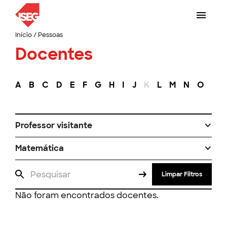
Início
/
Pessoas
Docentes
A
B
C
D
E
F
G
H
I
J
K
L
M
N
O
P
Professor visitante
Matemática
Limpar Filtros
Não foram encontrados docentes.