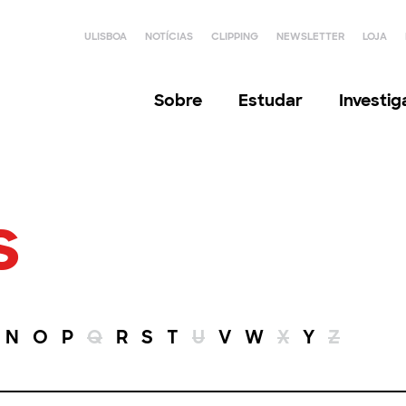
ULISBOA
NOTÍCIAS
CLIPPING
NEWSLETTER
LOJA
Sobre
Estudar
Investi
s
N
O
P
Q
R
S
T
U
V
W
X
Y
Z