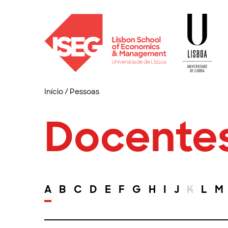
Início
/
Pessoas
Docente
A
B
C
D
E
F
G
H
I
J
K
L
M