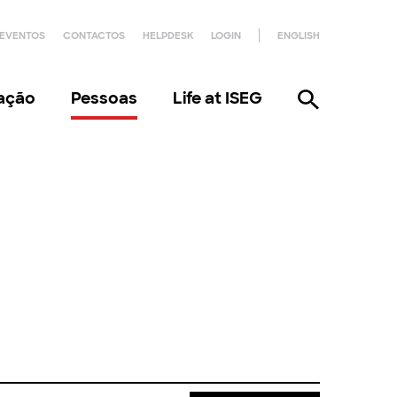
EVENTOS
CONTACTOS
HELPDESK
LOGIN
ENGLISH
gação
Pessoas
Life at ISEG