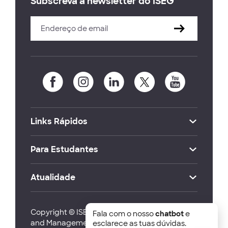
Subscreva a newsletter do ISEG
Links Rápidos
Para Estudantes
Atualidade
Copyright © ISEG Lisbon School of Economics
Fala com o nosso
chatbot
e
and Management 2026
esclarece as tuas dúvidas.