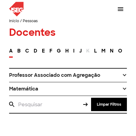
Início
/
Pessoas
Docentes
A
B
C
D
E
F
G
H
I
J
K
L
M
N
O
P
Professor Associado com Agregação
Matemática
Limpar Filtros