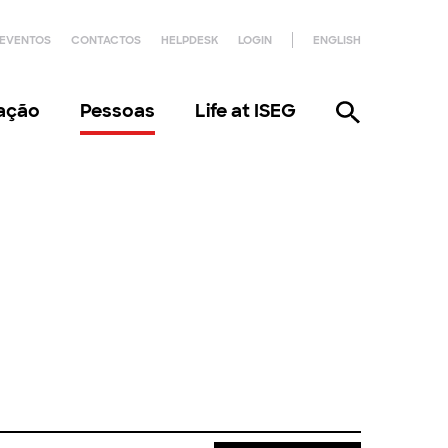
EVENTOS
CONTACTOS
HELPDESK
LOGIN
ENGLISH
gação
Pessoas
Life at ISEG