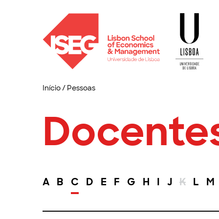
Início
/
Pessoas
Docente
A
B
C
D
E
F
G
H
I
J
K
L
M