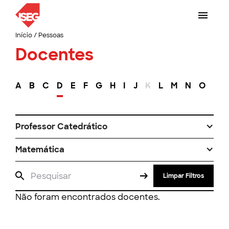
Início
/
Pessoas
Docentes
A
B
C
D
E
F
G
H
I
J
K
L
M
N
O
P
Professor Catedrático
Matemática
Limpar Filtros
Não foram encontrados docentes.