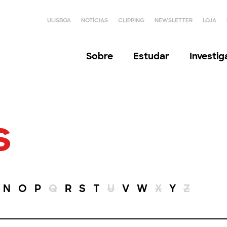
ULISBOA
NOTÍCIAS
CLIPPING
NEWSLETTER
LOJA
Sobre
Estudar
Investi
s
N
O
P
Q
R
S
T
U
V
W
X
Y
Z