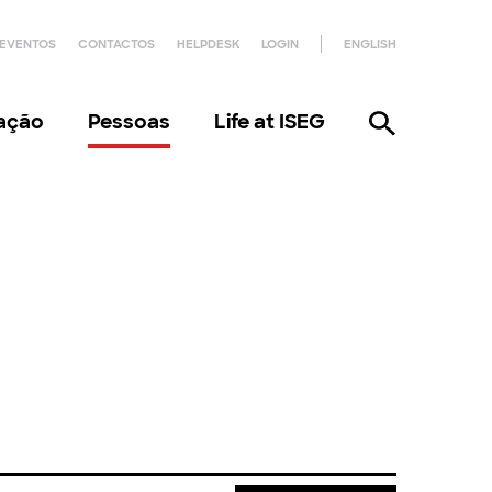
EVENTOS
CONTACTOS
HELPDESK
LOGIN
ENGLISH
gação
Pessoas
Life at ISEG