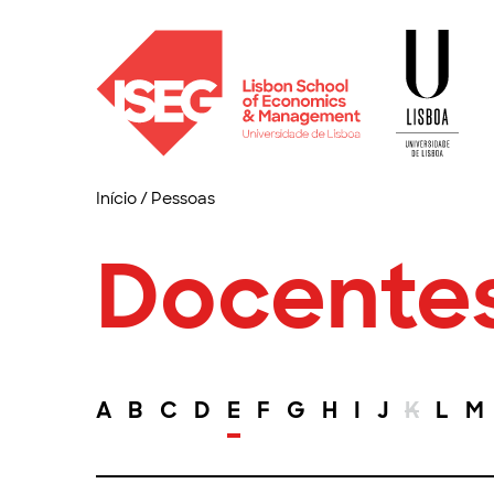
Início
/
Pessoas
Docente
A
B
C
D
E
F
G
H
I
J
K
L
M