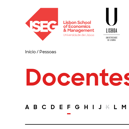
Início
/
Pessoas
Docente
A
B
C
D
E
F
G
H
I
J
K
L
M