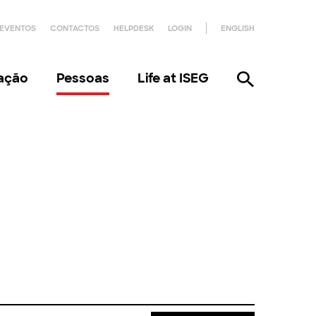
EVENTOS
CONTACTOS
HELPDESK
LOGIN
ENGLISH
gação
Pessoas
Life at ISEG