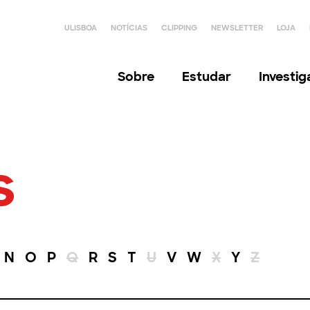
ULISBOA
NOTÍCIAS
CLIPPING
NEWSLETTER
LOJA
Sobre
Estudar
Investi
s
N
O
P
Q
R
S
T
U
V
W
X
Y
Z