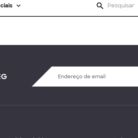
ciais
EG