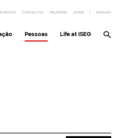
EVENTOS
CONTACTOS
HELPDESK
LOGIN
ENGLISH
gação
Pessoas
Life at ISEG