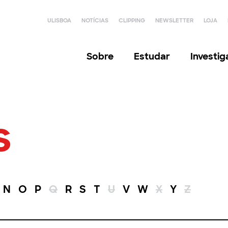
ULISBOA
NOTÍCIAS
CLIPPING
NEWSLETTER
LOJA
Sobre
Estudar
Investi
s
N
O
P
Q
R
S
T
U
V
W
X
Y
Z