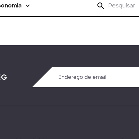
conomia
EG