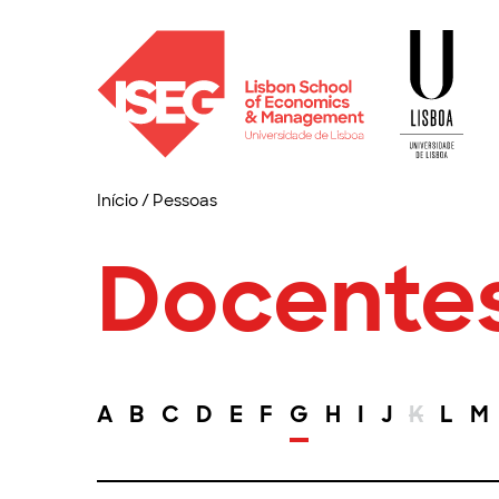
Início
/
Pessoas
Docente
A
B
C
D
E
F
G
H
I
J
K
L
M