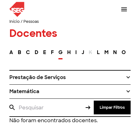
Início
/
Pessoas
Docentes
A
B
C
D
E
F
G
H
I
J
K
L
M
N
O
P
Prestação de Serviços
Matemática
Limpar Filtros
Não foram encontrados docentes.