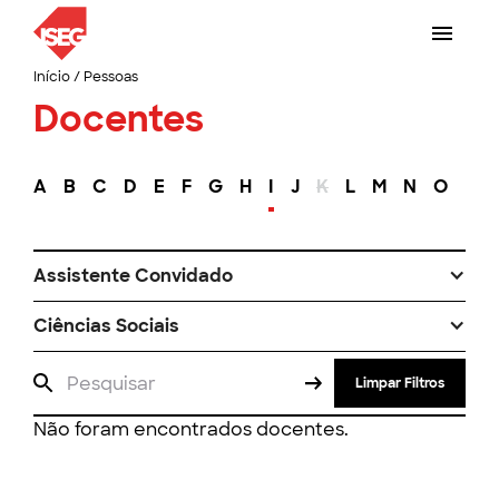
Início
/
Pessoas
Docentes
A
B
C
D
E
F
G
H
I
J
K
L
M
N
O
P
Assistente Convidado
Ciências Sociais
Limpar Filtros
Não foram encontrados docentes.