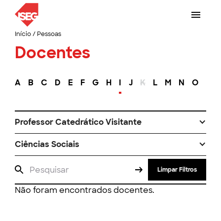
Início
/
Pessoas
Docentes
A
B
C
D
E
F
G
H
I
J
K
L
M
N
O
P
Professor Catedrático Visitante
Ciências Sociais
Limpar Filtros
Não foram encontrados docentes.