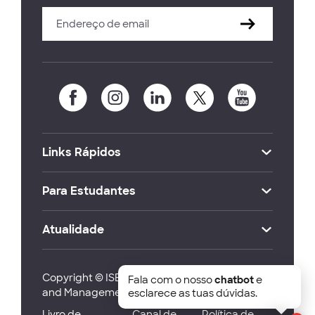
Links Rápidos
Para Estudantes
Atualidade
Copyright © ISEG Lisbon School of Economics
Fala com o nosso
chatbot
e
and Management 2026
esclarece as tuas dúvidas.
Livro de
Canal de
Política de