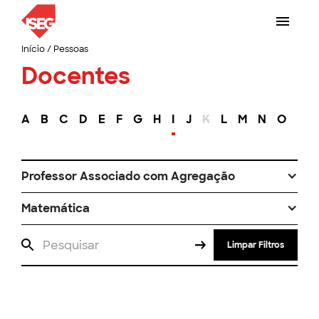
Início
/
Pessoas
Docentes
A
B
C
D
E
F
G
H
I
J
K
L
M
N
O
P
Professor Associado com Agregação
Matemática
Limpar Filtros