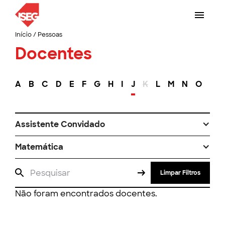
Início
/
Pessoas
Docentes
A
B
C
D
E
F
G
H
I
J
K
L
M
N
O
P
Assistente Convidado
Matemática
Limpar Filtros
Não foram encontrados docentes.