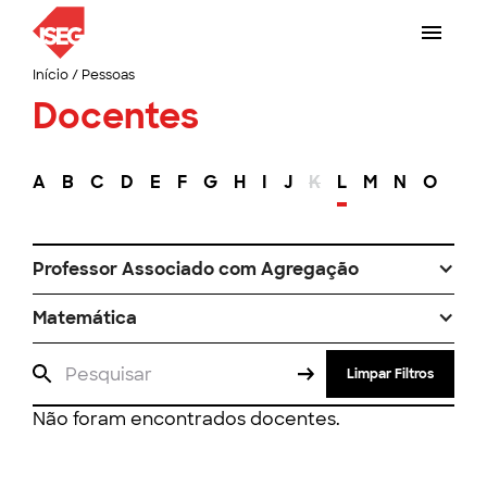
Início
/
Pessoas
Docentes
A
B
C
D
E
F
G
H
I
J
K
L
M
N
O
P
Professor Associado com Agregação
Matemática
Limpar Filtros
Não foram encontrados docentes.