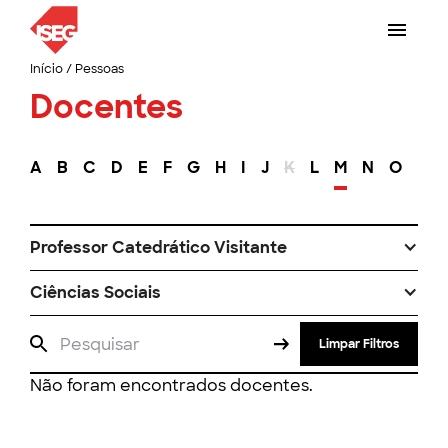
Início
/
Pessoas
Docentes
A
B
C
D
E
F
G
H
I
J
K
L
M
N
O
P
Professor Catedrático Visitante
Ciências Sociais
Limpar Filtros
Não foram encontrados docentes.