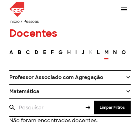
Início
/
Pessoas
Docentes
A
B
C
D
E
F
G
H
I
J
K
L
M
N
O
P
Professor Associado com Agregação
Matemática
Limpar Filtros
Não foram encontrados docentes.