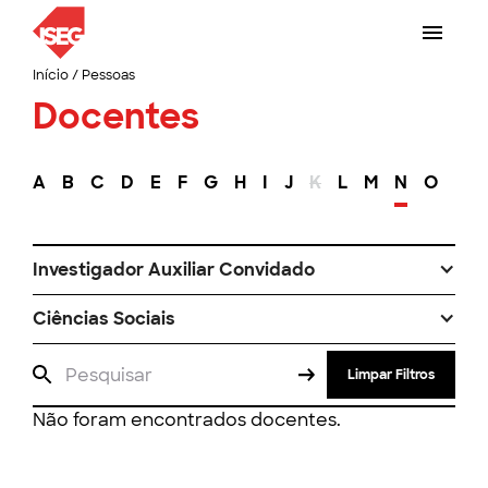
Início
/
Pessoas
Docentes
A
B
C
D
E
F
G
H
I
J
K
L
M
N
O
P
Investigador Auxiliar Convidado
Ciências Sociais
Limpar Filtros
Não foram encontrados docentes.