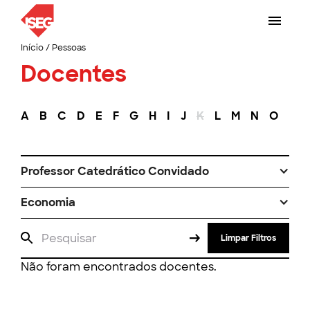
Início
/
Pessoas
Docentes
A
B
C
D
E
F
G
H
I
J
K
L
M
N
O
P
Professor Catedrático Convidado
Economia
Limpar Filtros
Não foram encontrados docentes.