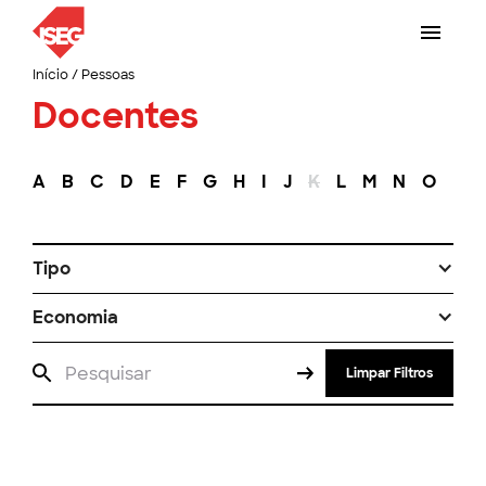
Início
/
Pessoas
Docentes
A
B
C
D
E
F
G
H
I
J
K
L
M
N
O
P
Tipo
Economia
Limpar Filtros