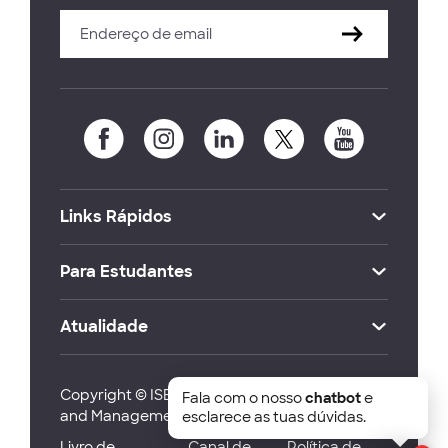
Links Rápidos
Para Estudantes
Atualidade
Copyright © ISEG Lisbon School of Economics
Fala com o nosso
chatbot
e
and Management 2026
esclarece as tuas dúvidas.
Livro de
Canal de
Política de