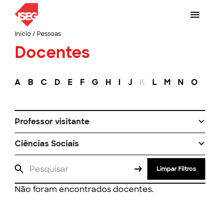
Início
/
Pessoas
Docentes
A
B
C
D
E
F
G
H
I
J
K
L
M
N
O
P
Professor visitante
Ciências Sociais
Limpar Filtros
Não foram encontrados docentes.