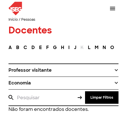
Início
/
Pessoas
Docentes
A
B
C
D
E
F
G
H
I
J
K
L
M
N
O
P
Professor visitante
Economia
Limpar Filtros
Não foram encontrados docentes.