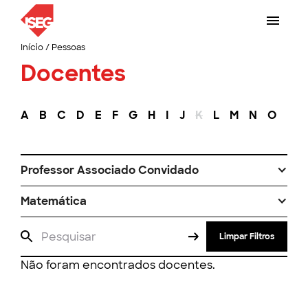
Início
/
Pessoas
Docentes
A
B
C
D
E
F
G
H
I
J
K
L
M
N
O
P
Professor Associado Convidado
Matemática
Limpar Filtros
Não foram encontrados docentes.