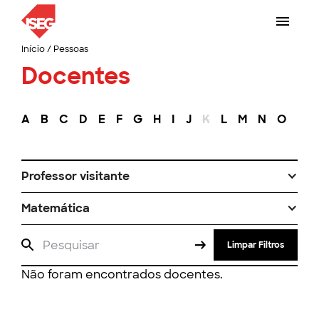
Início
/
Pessoas
Docentes
A
B
C
D
E
F
G
H
I
J
K
L
M
N
O
P
Professor visitante
Matemática
Limpar Filtros
Não foram encontrados docentes.