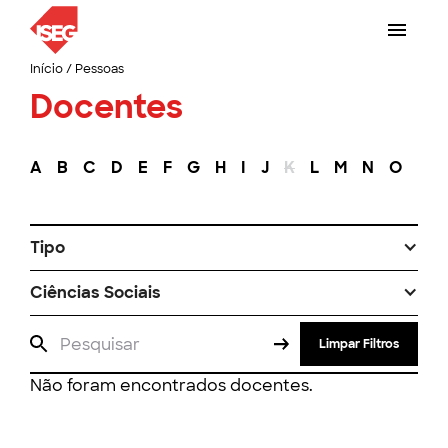
Início
/
Pessoas
Docentes
A
B
C
D
E
F
G
H
I
J
K
L
M
N
O
P
Tipo
Ciências Sociais
Limpar Filtros
Não foram encontrados docentes.