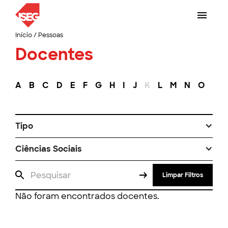
Início
/
Pessoas
Docentes
A
B
C
D
E
F
G
H
I
J
K
L
M
N
O
P
Tipo
Ciências Sociais
Limpar Filtros
Não foram encontrados docentes.