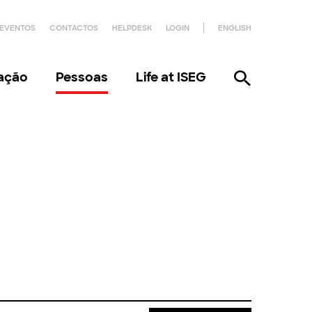
EVENTOS
CONTACTOS
HELPDESK
LOGIN
ENGLISH
gação
Pessoas
Life at ISEG