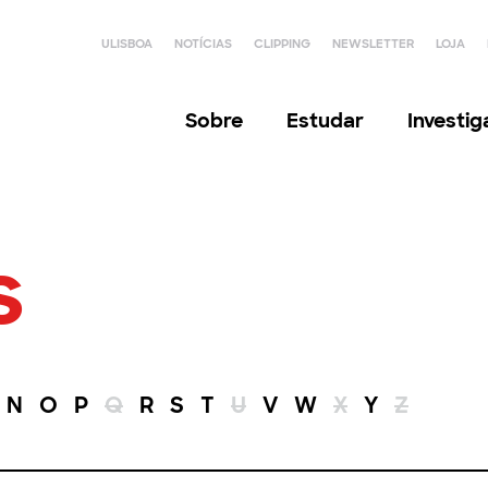
ULISBOA
NOTÍCIAS
CLIPPING
NEWSLETTER
LOJA
Sobre
Estudar
Investi
s
N
O
P
Q
R
S
T
U
V
W
X
Y
Z