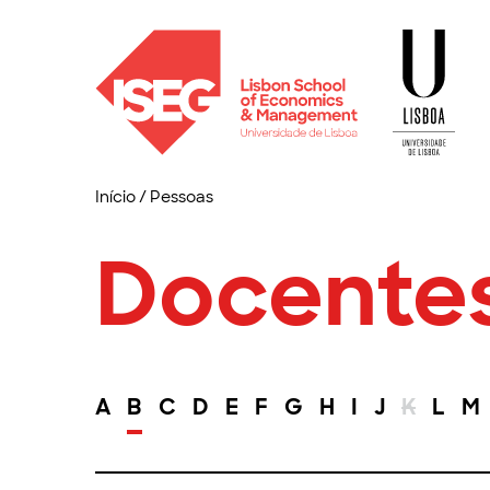
Início
/
Pessoas
Docente
A
B
C
D
E
F
G
H
I
J
K
L
M