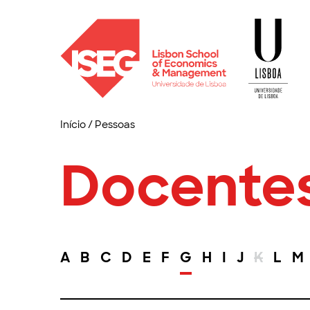
Início
/
Pessoas
Docente
A
B
C
D
E
F
G
H
I
J
K
L
M