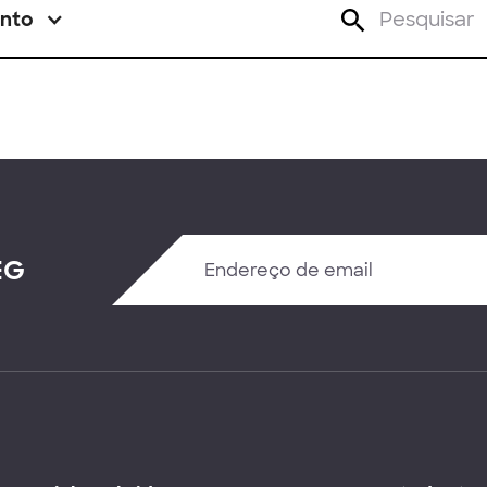
nto
EG