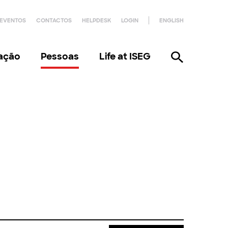
EVENTOS
CONTACTOS
HELPDESK
LOGIN
ENGLISH
gação
Pessoas
Life at ISEG