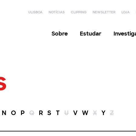
ULISBOA
NOTÍCIAS
CLIPPING
NEWSLETTER
LOJA
Sobre
Estudar
Investi
s
N
O
P
Q
R
S
T
U
V
W
X
Y
Z