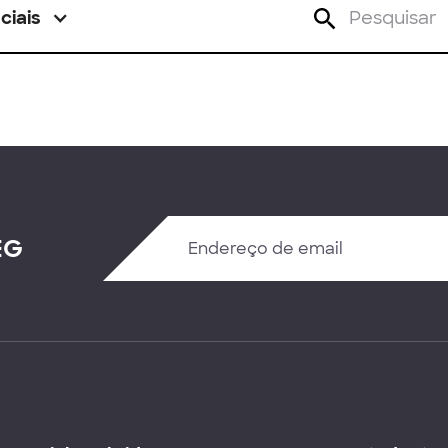
ciais
EG