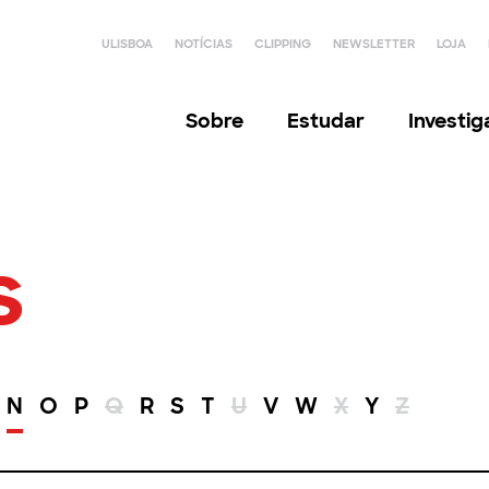
ULISBOA
NOTÍCIAS
CLIPPING
NEWSLETTER
LOJA
Sobre
Estudar
Investi
s
N
O
P
Q
R
S
T
U
V
W
X
Y
Z