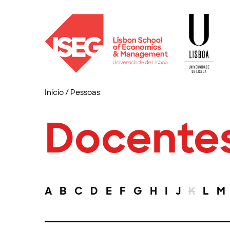
Início
/
Pessoas
Docente
A
B
C
D
E
F
G
H
I
J
K
L
M