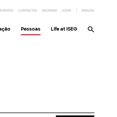
EVENTOS
CONTACTOS
HELPDESK
LOGIN
ENGLISH
gação
Pessoas
Life at ISEG