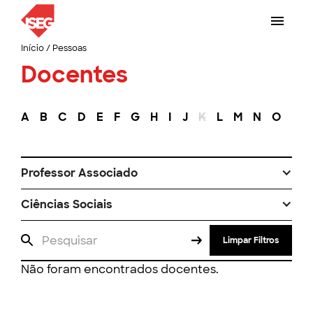
Início
/
Pessoas
Docentes
A
B
C
D
E
F
G
H
I
J
K
L
M
N
O
P
Professor Associado
Ciências Sociais
Limpar Filtros
Não foram encontrados docentes.