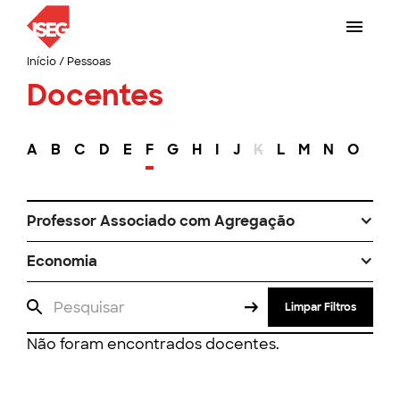
Início
/
Pessoas
Docentes
A
B
C
D
E
F
G
H
I
J
K
L
M
N
O
P
Professor Associado com Agregação
Economia
Limpar Filtros
Não foram encontrados docentes.