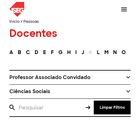
Início
/
Pessoas
Docentes
A
B
C
D
E
F
G
H
I
J
K
L
M
N
O
P
Professor Associado Convidado
Ciências Sociais
Limpar Filtros