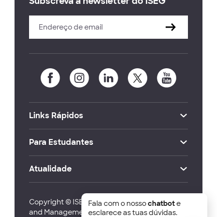
Subscreva a newsletter do ISEG
Links Rápidos
Para Estudantes
Atualidade
Copyright © ISEG Lisbon School of Economics
Fala com o nosso
chatbot
e
and Management 2026
esclarece as tuas dúvidas.