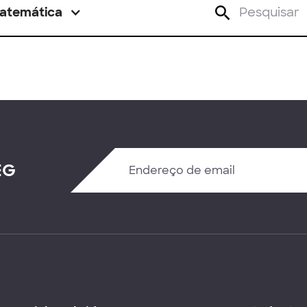
atemática
EG