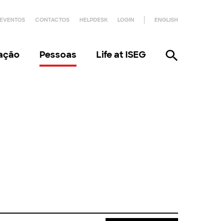
EVENTOS
CONTACTOS
HELPDESK
LOGIN
ENGLISH
gação
Pessoas
Life at ISEG