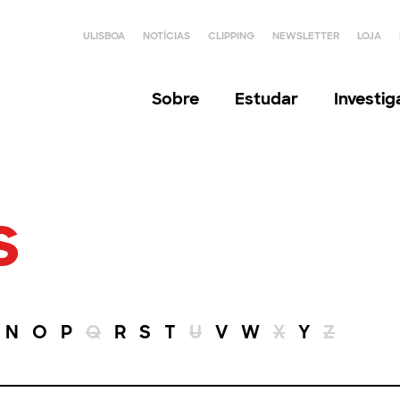
ULISBOA
NOTÍCIAS
CLIPPING
NEWSLETTER
LOJA
Sobre
Estudar
Investi
s
N
O
P
Q
R
S
T
U
V
W
X
Y
Z