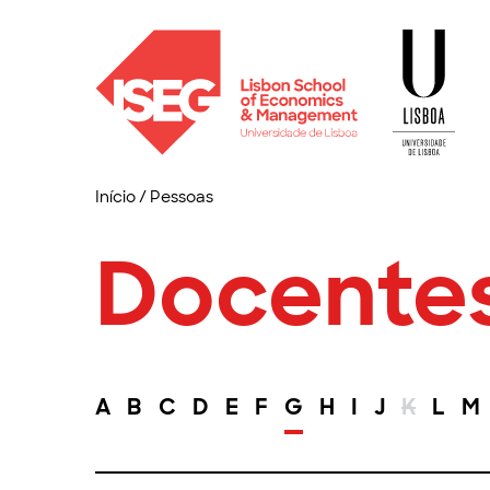
Início
/
Pessoas
Docente
A
B
C
D
E
F
G
H
I
J
K
L
M