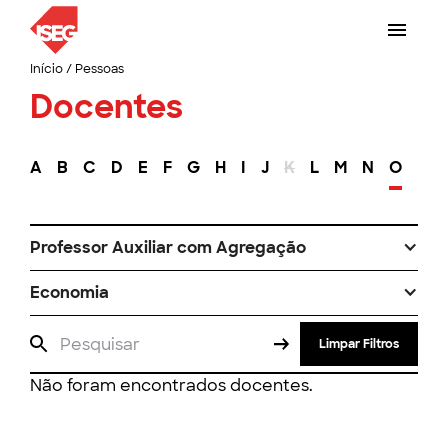
Início
/
Pessoas
Docentes
A
B
C
D
E
F
G
H
I
J
K
L
M
N
O
P
Professor Auxiliar com Agregação
Economia
Limpar Filtros
Não foram encontrados docentes.