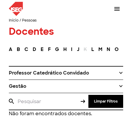
Início
/
Pessoas
Docentes
A
B
C
D
E
F
G
H
I
J
K
L
M
N
O
P
Professor Catedrático Convidado
Gestão
Limpar Filtros
Não foram encontrados docentes.