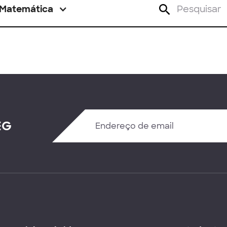
Matemática
EG