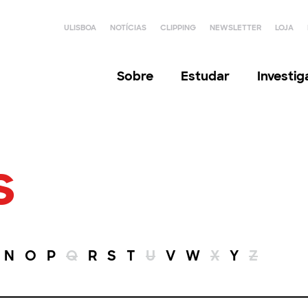
ULISBOA
NOTÍCIAS
CLIPPING
NEWSLETTER
LOJA
Sobre
Estudar
Investi
s
N
O
P
Q
R
S
T
U
V
W
X
Y
Z