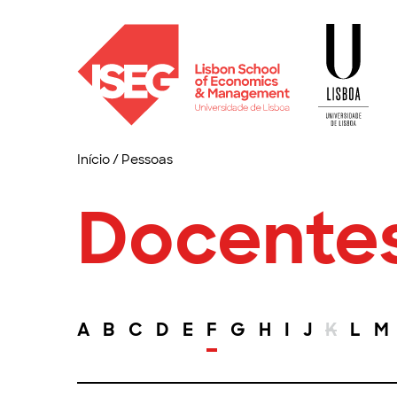
Início
/
Pessoas
Docente
A
B
C
D
E
F
G
H
I
J
K
L
M