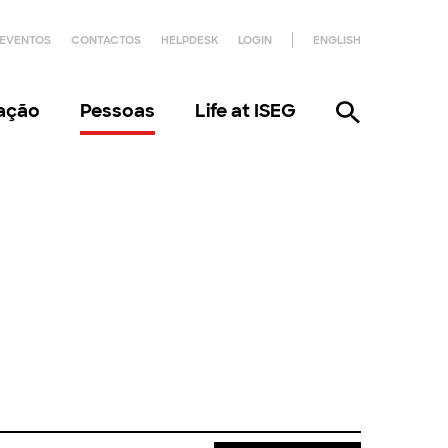
EVENTOS
CONTACTOS
HELPDESK
LOGIN
ENGLISH
gação
Pessoas
Life at ISEG