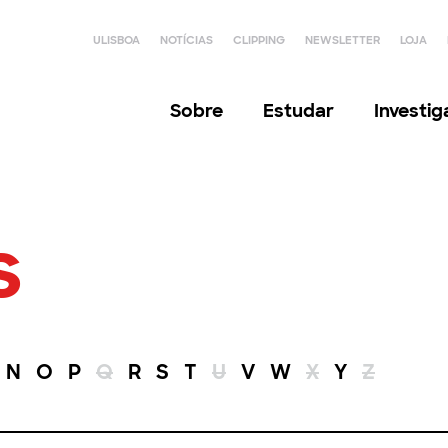
ULISBOA
NOTÍCIAS
CLIPPING
NEWSLETTER
LOJA
Sobre
Estudar
Investi
s
N
O
P
Q
R
S
T
U
V
W
X
Y
Z