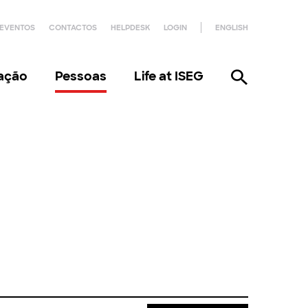
EVENTOS
CONTACTOS
HELPDESK
LOGIN
ENGLISH
gação
Pessoas
Life at ISEG