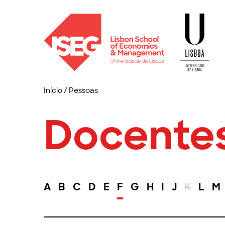
Início
/
Pessoas
Docente
A
B
C
D
E
F
G
H
I
J
K
L
M