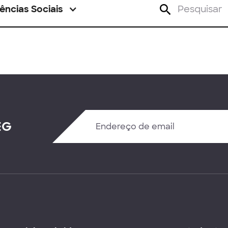
ências Sociais
EG