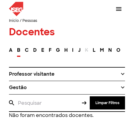
Início
/
Pessoas
Docentes
A
B
C
D
E
F
G
H
I
J
K
L
M
N
O
P
Professor visitante
Gestão
Limpar Filtros
Não foram encontrados docentes.